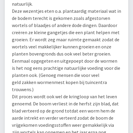
natuurlijk.
Deze wezentjes eten o.a. plantaardig materiaal wat in
de bodem terecht is gekomen zoals afgestorven
wortels of blaadjes of andere dode dingen. Daardoor
creëren ze kleine gangetjes die een plant helpen met
groeien. Er wordt zeg maar ruimte gemaakt zodat de
wortels veel makkelijker kunnen groeien en onze
planten bovengronds dus ook veel beter groeien.
Eenmaal opgegeten en uitgepoept door de wormen
is het nog eens prachtige natuurlijke voeding voor die
planten ook. (Genoeg mensen die voor veel
geld zakken wormenmest kopen bij tuincentra
trouwens.)
Dit proces wordt ook wel de kringloop van het leven
genoemd. De boom verliest in de herfst zijn blad, dat
blad verteerd op de grond totdat een worm hem de
aarde intrekt en verder verteerd zodat de boom de
vrijgekomen voedingsstoffen weer gemakkelijk via
zijn wortels kan opnemen en het jaar erna nog