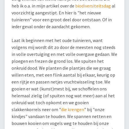
heb ik o.a. in mijn artikel over de
biodiversiteitsdag
al
voorzichtig aangestipt. En hier is "het nieuwe
tuinieren" voor een groot deel door ontstaan. Of in
ieder geval onder de aandacht gekomen.
Laat ik beginnen met het oude tuinieren, want
volgens mij wordt dit zo door de meesten nog steeds
in volle overtuiging en met volle overgave gedaan. We
ploegen en frezen de grond los. We spuiten het
onkruid dood. We planten die plantjes die we graag
willen eten, met een flink aantal bij elkaar, keurig op
een rijtje en passen netjes vruchtwisseling toe. We
gooien er wat (kunst)mest bij, we schoffelen ons
helemaal zielig (of spuiten nog wat meer) aan al het
onkruid wat toch opkomt en we gooien
slakkenkorrels neer om "
die krengen
" bij "onze
kindjes" vandaan te houden. We spannen netten en
bouwen kooien om vogels weg te houden bij onze