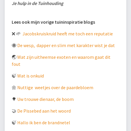
Je hulp in de Tuinhouding
Lees ook mijn vorige tuininspiratie blogs
❌ 🌱
Jacobskruiskruid heeft me toch een reputatie
🐝
De wesp, dapper en slim met karakter wist je dat
🌏
Wat zijn uitheemse exoten en waarom gaat dit
fout
🍃
Wat is onkuid
🌼
Nuttige weetjes over de paardebloem
🌳
Uw trouwe dienaar, de boom
🤝
De Pissebed aan het woord
🍃
Hallo ik ben de brandnetel