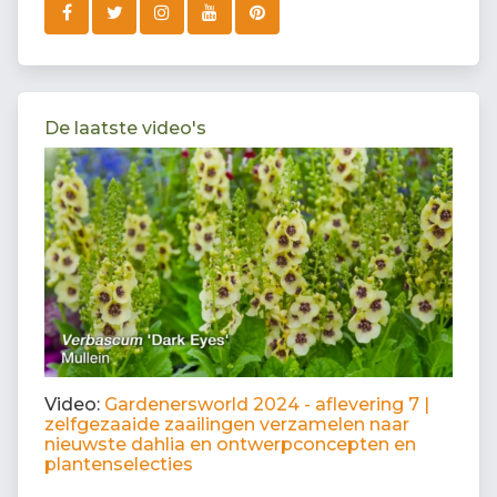
De laatste video's
Video:
Gardenersworld 2024 - aflevering 7 |
zelfgezaaide zaailingen verzamelen naar
nieuwste dahlia en ontwerpconcepten en
plantenselecties