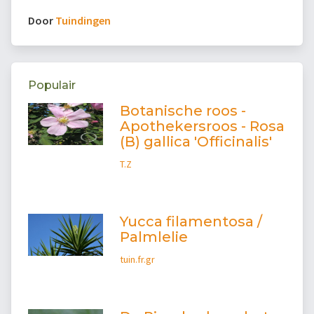
Door
Tuindingen
Populair
Botanische roos -
Apothekersroos - Rosa
(B) gallica 'Officinalis'
T.Z
Yucca filamentosa /
Palmlelie
tuin.fr.gr