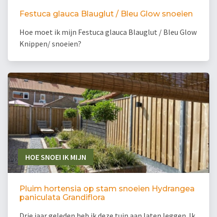
Festuca glauca Blauglut / Bleu Glow snoeien
Hoe moet ik mijn Festuca glauca Blauglut / Bleu Glow
Knippen/ snoeien?
HOE SNOEI IK MIJN
Pluim hortensia op stam snoeien Hydrangea
paniculata Grandiflora
Drie jaar geleden heb ik deze tuin aan laten leggen. Ik