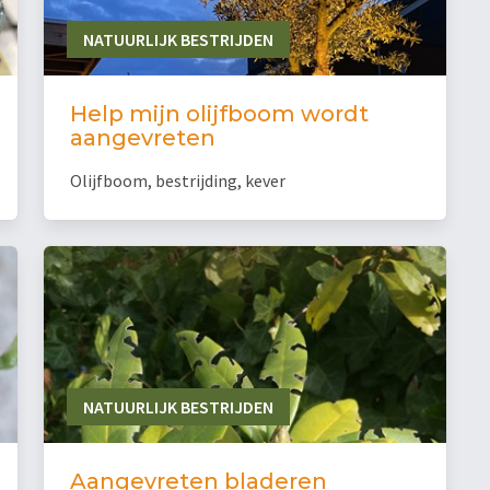
NATUURLIJK BESTRIJDEN
Help mijn olijfboom wordt
aangevreten
Olijfboom, bestrijding, kever
NATUURLIJK BESTRIJDEN
Aangevreten bladeren