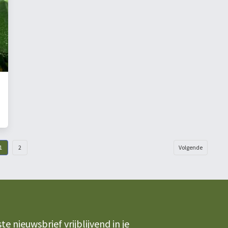
1
2
Volgende
 nieuwsbrief vrijblijvend in je