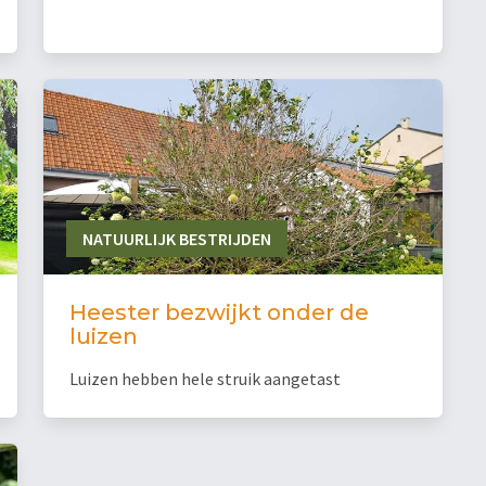
NATUURLIJK BESTRIJDEN
Heester bezwijkt onder de
luizen
Luizen hebben hele struik aangetast