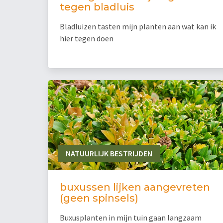
tegen bladluis
Bladluizen tasten mijn planten aan wat kan ik
hier tegen doen
NATUURLIJK BESTRIJDEN
buxussen lijken aangevreten
(geen spinsels)
Buxusplanten in mijn tuin gaan langzaam