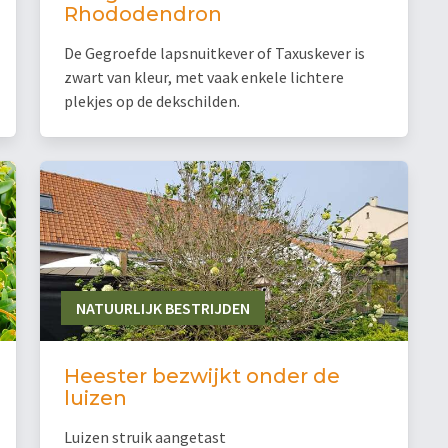
Rhododendron
De Gegroefde lapsnuitkever of Taxuskever is
zwart van kleur, met vaak enkele lichtere
plekjes op de dekschilden.
NATUURLIJK BESTRIJDEN
Heester bezwijkt onder de
luizen
Luizen struik aangetast