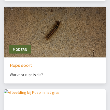
MODERN
Rups soort
Watvoor rups is dit?