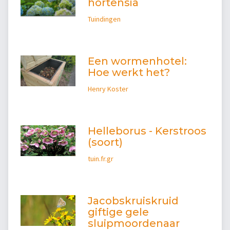
hortensia
Tuindingen
Een wormenhotel:
Hoe werkt het?
Henry Koster
Helleborus - Kerstroos
(soort)
tuin.fr.gr
Jacobskruiskruid
giftige gele
sluipmoordenaar