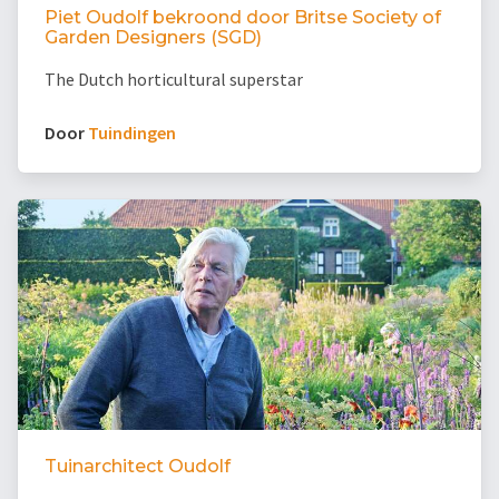
Piet Oudolf bekroond door Britse Society of
Garden Designers (SGD)
The Dutch horticultural superstar
Door
Tuindingen
Tuinarchitect Oudolf