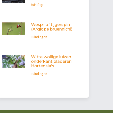
tuin.fr.gr
Wesp- of tijgerspin
(Argiope bruennichi)
Tuindingen
Witte wollige luizen
onderkant bladeren
Hortensia’s
Tuindingen