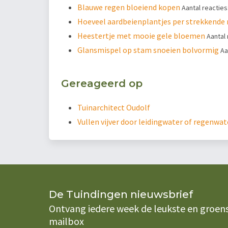
Blauwe regen bloeiend kopen
Aantal reacties:
Hoeveel aardbeienplantjes per strekkende
Heestertje met mooie gele bloemen
Aantal 
Glansmispel op stam snoeien bolvormig
Aa
Gereageerd op
Tuinarchitect Oudolf
Vullen vijver door leidingwater of regenwat
De Tuindingen nieuwsbrief
Ontvang iedere week de leukste en groenste
mailbox