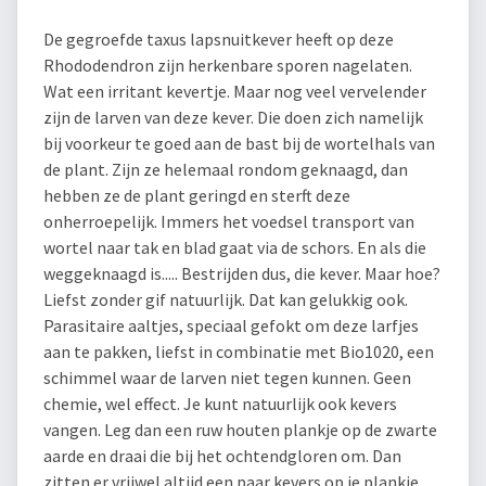
De gegroefde taxus lapsnuitkever heeft op deze
Rhododendron zijn herkenbare sporen nagelaten.
Wat een irritant kevertje. Maar nog veel vervelender
zijn de larven van deze kever. Die doen zich namelijk
bij voorkeur te goed aan de bast bij de wortelhals van
de plant. Zijn ze helemaal rondom geknaagd, dan
hebben ze de plant geringd en sterft deze
onherroepelijk. Immers het voedsel transport van
wortel naar tak en blad gaat via de schors. En als die
weggeknaagd is..... Bestrijden dus, die kever. Maar hoe?
Liefst zonder gif natuurlijk. Dat kan gelukkig ook.
Parasitaire aaltjes, speciaal gefokt om deze larfjes
aan te pakken, liefst in combinatie met Bio1020, een
schimmel waar de larven niet tegen kunnen. Geen
chemie, wel effect. Je kunt natuurlijk ook kevers
vangen. Leg dan een ruw houten plankje op de zwarte
aarde en draai die bij het ochtendgloren om. Dan
zitten er vrijwel altijd een paar kevers op je plankje.