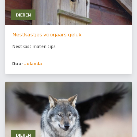
DIEREN
Nestkastjes voorjaars geluk
Nestkast maten tips
Door
Jolanda
DIEREN