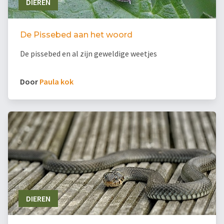
DIEREN
De Pissebed aan het woord
De pissebed en al zijn geweldige weetjes
Door
Paula kok
DIEREN