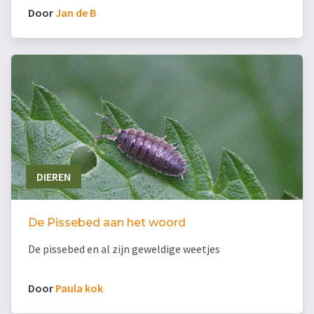
Door
Jan de B
DIEREN
De Pissebed aan het woord
De pissebed en al zijn geweldige weetjes
Door
Paula kok