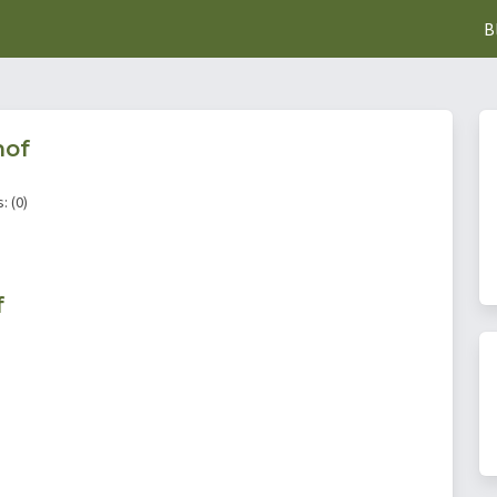
B
hof
: (0)
f