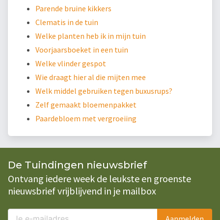
Parende bruine kikkers
Clematis in de tuin
Welke planten heb ik in mijn tuin
Voorjaarsboeket in een tuin
Welke vlinder gespot
Wie draagt hier al die mijten mee
Welk middel gebruiken tegen buxusrups?
Zelf gemaakt bloemenpakket
Paardebloem met vergroeiing
De Tuindingen nieuwsbrief
Ontvang iedere week de leukste en groenste
nieuwsbrief vrijblijvend in je mailbox
Aanmelden