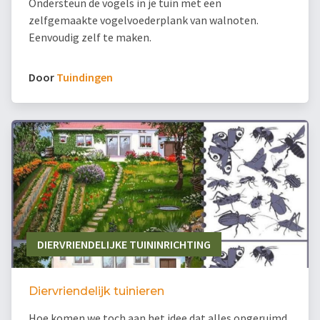
Ondersteun de vogels in je tuin met een
zelfgemaakte vogelvoederplank van walnoten.
Eenvoudig zelf te maken.
Door
Tuindingen
DIERVRIENDELIJKE TUININRICHTING
Diervriendelijk tuinieren
Hoe komen we toch aan het idee dat alles opgeruimd