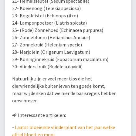
21- Hemelsleutel (Sedum spectabile)
22- Koeienoog (Telekia speciosa)
23- Kogeldistel (Echinops ritro)
24- Lampenpoetser (Liatris spicata)
25- (Rode) Zonnehoed (Echinacea purpurea)
26- Zonnebloem (Helianthus Annuus)
27- Zonnekruid (Helenium specie)
28- Marjolein (Origanum Laevigatum)
29- Koninginnekruid (Eupatorium macalatum)
30- Vlinderstruik (Buddleja davidii)
Natuurlijk zijn er veel meer tips die het
diervriendelijke buitenleven ten goede komt,
maar wij denken dat we hier de basisregels hebben
omschreven.
🌱 Interessante artikelen:
-
Laatst bloeiende vlinderplant van het jaar welke
altijd bloeit en mooi