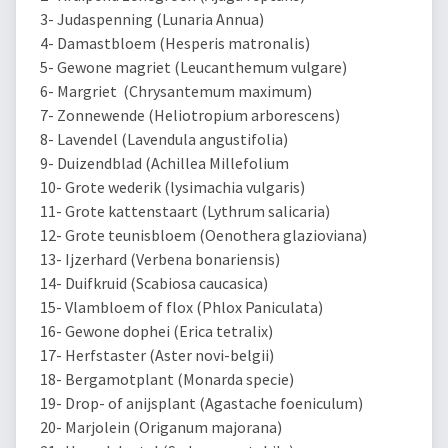
3- Judaspenning (Lunaria Annua)
4- Damastbloem (Hesperis matronalis)
5- Gewone magriet (Leucanthemum vulgare)
6- Margriet (Chrysantemum maximum)
7- Zonnewende (Heliotropium arborescens)
8- Lavendel (Lavendula angustifolia)
9- Duizendblad (Achillea Millefolium
10- Grote wederik (lysimachia vulgaris)
11- Grote kattenstaart (Lythrum salicaria)
12- Grote teunisbloem (Oenothera glazioviana)
13- Ijzerhard (Verbena bonariensis)
14- Duifkruid (Scabiosa caucasica)
15- Vlambloem of flox (Phlox Paniculata)
16- Gewone dophei (Erica tetralix)
17- Herfstaster (Aster novi-belgii)
18- Bergamotplant (Monarda specie)
19- Drop- of anijsplant (Agastache foeniculum)
20- Marjolein (Origanum majorana)