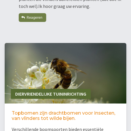
toch wel).Ik hoor graag uw ervaring.
Reageren
DIERVRIENDELIJKE TUININRICHTING
Topbomen zijn drachtbomen voor insecten,
van vlinders tot wilde bijen.
Verschillende boomsoorten bieden essentiële