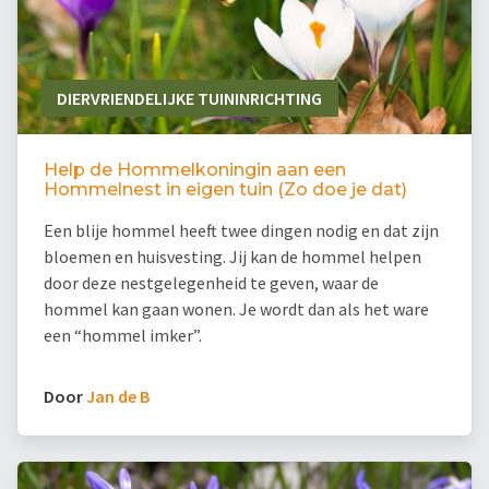
DIERVRIENDELIJKE TUININRICHTING
Help de Hommelkoningin aan een
Hommelnest in eigen tuin (Zo doe je dat)
Een blije hommel heeft twee dingen nodig en dat zijn
bloemen en huisvesting. Jij kan de hommel helpen
door deze nestgelegenheid te geven, waar de
hommel kan gaan wonen. Je wordt dan als het ware
een “hommel imker”.
Door
Jan de B