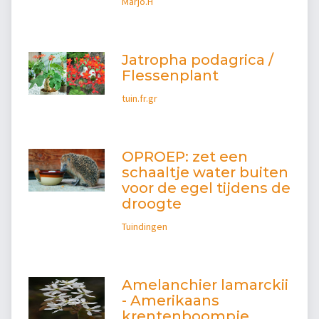
Marjo.H
Jatropha podagrica /
Flessenplant
tuin.fr.gr
OPROEP: zet een
schaaltje water buiten
voor de egel tijdens de
droogte
Tuindingen
Amelanchier lamarckii
- Amerikaans
krentenboompje