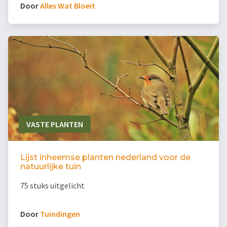
Door
Alles Wat Bloeit
VASTE PLANTEN
Lijst inheemse planten nederland voor de
natuurlijke tuin
75 stuks uitgelicht
Door
Tuindingen