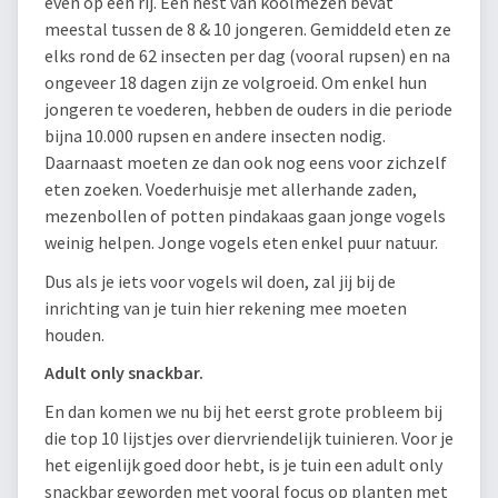
even op een rij. Een nest van koolmezen bevat
meestal tussen de 8 & 10 jongeren. Gemiddeld eten ze
elks rond de 62 insecten per dag (vooral rupsen) en na
ongeveer 18 dagen zijn ze volgroeid. Om enkel hun
jongeren te voederen, hebben de ouders in die periode
bijna 10.000 rupsen en andere insecten nodig.
Daarnaast moeten ze dan ook nog eens voor zichzelf
eten zoeken. Voederhuisje met allerhande zaden,
mezenbollen of potten pindakaas gaan jonge vogels
weinig helpen. Jonge vogels eten enkel puur natuur.
Dus als je iets voor vogels wil doen, zal jij bij de
inrichting van je tuin hier rekening mee moeten
houden.
Adult only snackbar.
En dan komen we nu bij het eerst grote probleem bij
die top 10 lijstjes over diervriendelijk tuinieren. Voor je
het eigenlijk goed door hebt, is je tuin een adult only
snackbar geworden met vooral focus op planten met