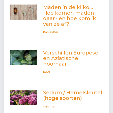
Maden in de kliko...
Hoe komen maden
daar? en hoe kom ik
van ze af?
DaniekDeG
Verschillen Europese
en Aziatische
hoornaar
Roel
Sedum / Hemelsleutel
(hoge soorten)
tuin.fr.gr