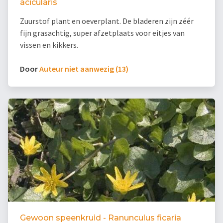
acicularis
Zuurstof plant en oeverplant. De bladeren zijn zéér
fijn grasachtig, super afzetplaats voor eitjes van
vissen en kikkers.
Door
Auteur niet aanwezig (13)
Gewoon speenkruid - Ranunculus ficaria