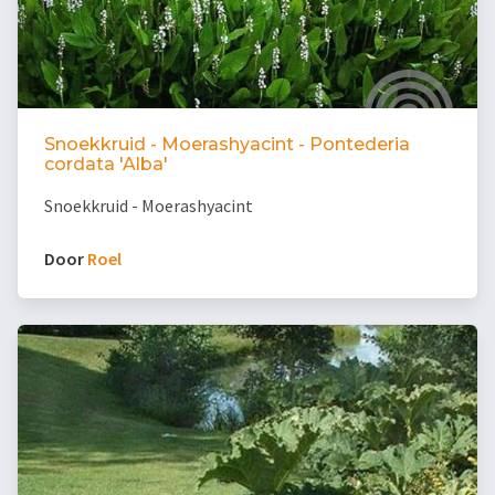
Snoekkruid - Moerashyacint - Pontederia
cordata 'Alba'
Snoekkruid - Moerashyacint
Door
Roel