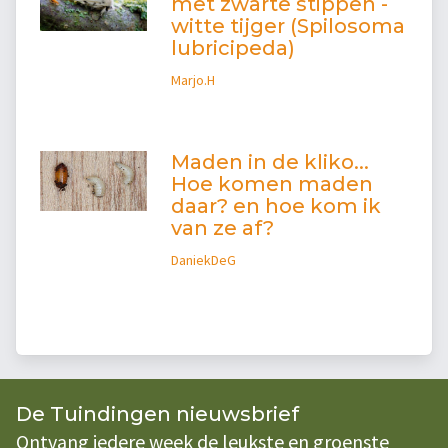
met zwarte stippen -
witte tijger (Spilosoma
lubricipeda)
Marjo.H
Maden in de kliko...
Hoe komen maden
daar? en hoe kom ik
van ze af?
DaniekDeG
De Tuindingen nieuwsbrief
Ontvang iedere week de leukste en groenste