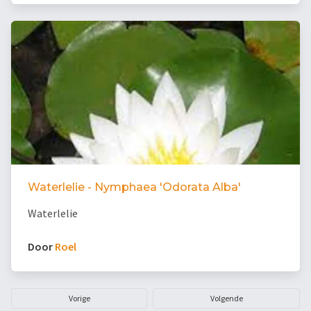
Waterlelie - Nymphaea 'Odorata Alba'
Waterlelie
Door
Roel
Vorige
Volgende