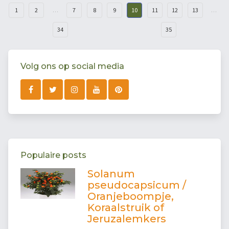
1
2
…
7
8
9
10
11
12
13
…
34
35
Volg ons op social media
Populaire posts
Solanum
pseudocapsicum /
Oranjeboompje,
Koraalstruik of
Jeruzalemkers