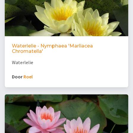
Waterlelie - Nymphaea 'Marliacea
Chromatella'
Waterlelie
Door
Roel