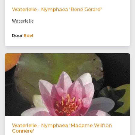
Waterlelie - Nymphaea 'René Gérard'
Waterlelie
Door
Roel
Waterlelie - Nymphaea 'Madame Wilfron
Gonnère'