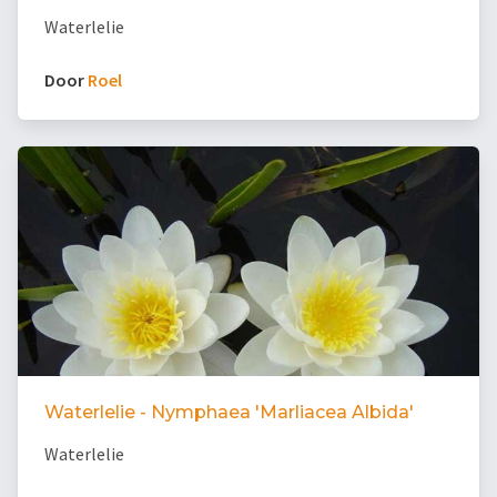
Waterlelie
Door
Roel
Waterlelie - Nymphaea 'Marliacea Albida'
Waterlelie