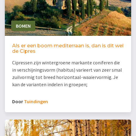
BOMEN
Als er een boom mediterraan is, dan is dit wel
de Cipres
Cipressen zijn wintergroene markante coniferen die
in verschijningsvorm (habitus) varieert van zeer smal
zuilvormig tot breed horizontaal-waaiervormig. Je
kan de varianten indelen in groepen;
Door
Tuindingen