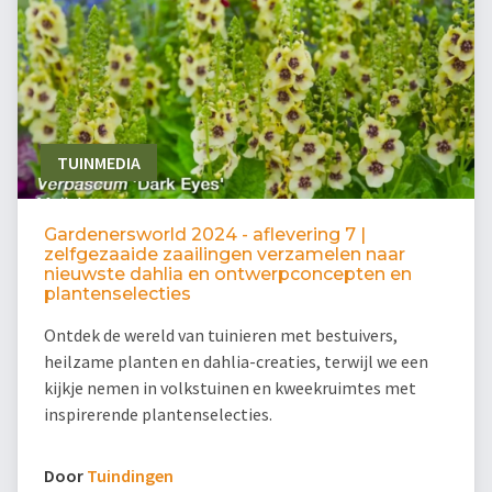
TUINMEDIA
Gardenersworld 2024 - aflevering 7 |
zelfgezaaide zaailingen verzamelen naar
nieuwste dahlia en ontwerpconcepten en
plantenselecties
Ontdek de wereld van tuinieren met bestuivers,
heilzame planten en dahlia-creaties, terwijl we een
kijkje nemen in volkstuinen en kweekruimtes met
inspirerende plantenselecties.
Door
Tuindingen