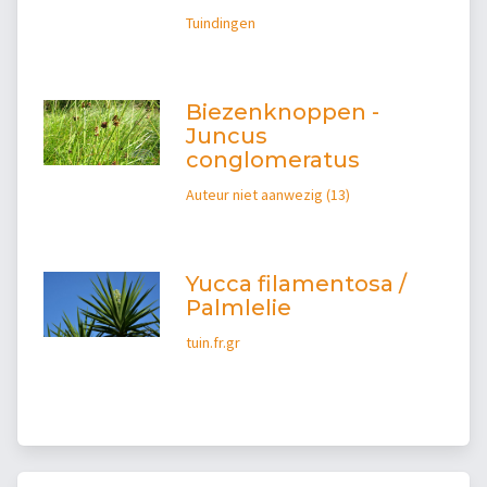
Tuindingen
Biezenknoppen -
Juncus
conglomeratus
Auteur niet aanwezig (13)
Yucca filamentosa /
Palmlelie
tuin.fr.gr