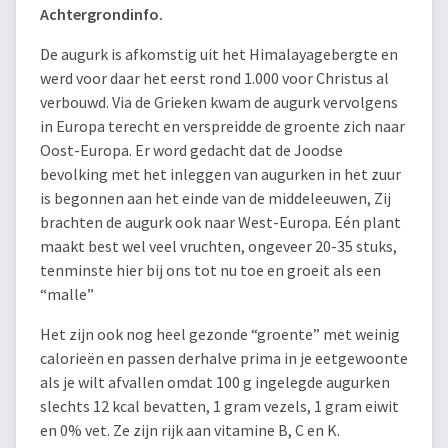
Achtergrondinfo.
De augurk is afkomstig uit het Himalayagebergte en
werd voor daar het eerst rond 1.000 voor Christus al
verbouwd. Via de Grieken kwam de augurk vervolgens
in Europa terecht en verspreidde de groente zich naar
Oost-Europa. Er word gedacht dat de Joodse
bevolking met het inleggen van augurken in het zuur
is begonnen aan het einde van de middeleeuwen, Zij
brachten de augurk ook naar West-Europa. Eén plant
maakt best wel veel vruchten, ongeveer 20-35 stuks,
tenminste hier bij ons tot nu toe en groeit als een
“malle”
Het zijn ook nog heel gezonde “groente” met weinig
calorieën en passen derhalve prima in je eetgewoonte
als je wilt afvallen omdat 100 g ingelegde augurken
slechts 12 kcal bevatten, 1 gram vezels, 1 gram eiwit
en 0% vet. Ze zijn rijk aan vitamine B, C en K.