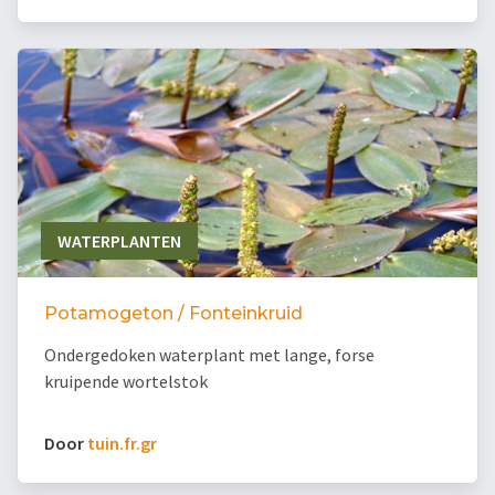
WATERPLANTEN
Potamogeton / Fonteinkruid
Ondergedoken waterplant met lange, forse
kruipende wortelstok
Door
tuin.fr.gr