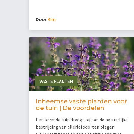
Door
Kim
VASTE PLANTEN
Inheemse vaste planten voor
de tuin | De voordelen
Een levende tuin draagt bij aan de natuurlijke
bestrijding van allerlei soorten plagen.
Lieveheersbeestjes gaan de strijd aan met