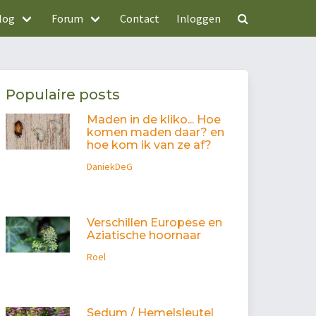
log
Forum
Contact
Inloggen
Populaire posts
Maden in de kliko... Hoe
komen maden daar? en
hoe kom ik van ze af?
DaniekDeG
Verschillen Europese en
Aziatische hoornaar
Roel
Sedum / Hemelsleutel