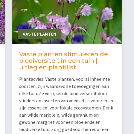
VASTE PLANTEN
Vaste planten stimuleren de
biodiversiteit in een tuin |
uitleg en plantlijst
Plantadvies: Vaste planten, vooral inheemse
soorten, zijn waardevolle toevoegingen aan
elke tuin. Ze verrijken de biodiversiteit door
vlinders en insecten van voedsel te voorzien en
zijn essentieel voor lokale ecosystemen. Denk
aan wilde marjolein, wilde geranium en
gewone margriet voor een bloeiende en
biodiverse tuin. Zorg goed voor hen voor een