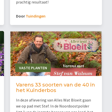
prachtig resultaat!
Door
Tuindingen
VASTE PLANTEN
Varens 33 soorten van de 40 in
het Kuinderbos
In deze aflevering van Alles Wat Bloeit gaan
we op pad met Stef. In de Noordoostpolder
ligt 1 van de jongste bossen van ons land, het