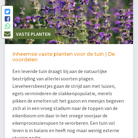
VASTE PLANTEN
Inheemse vaste planten voor de tuin | De
voordelen
Een levende tuin draagt bij aan de natuurlijke
bestrijding van allerlei soorten plagen.
Lieveheersbeestjes gaan de strijd aan met luizen,
egels verminderen de slakkenpopulatie, merels
pikken de emelten uit het gazon en meesjes begeven
zich al in een vroeg stadium naar de toppen van de
eikenboom om daar in het vroege voorjaar de
eikenprocessierupsen te verorberen. Een tuin vol
leven is in balans en heeft nog maar weinig externe
sturing nodig.