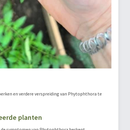
eperken en verdere verspreiding van Phytophthora te
teerde planten
 je de symptomen van Phytophthora herkent.