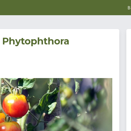
B
 Phytophthora