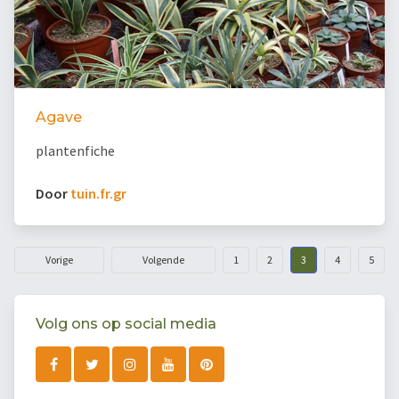
Agave
plantenfiche
Door
tuin.fr.gr
Vorige
Volgende
1
2
3
4
5
Volg ons op social media