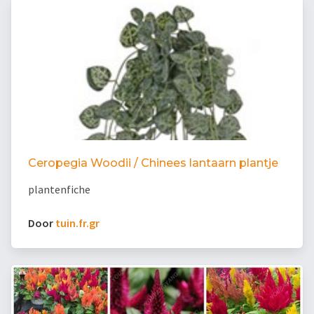
Ceropegia Woodii / Chinees lantaarn plantje
plantenfiche
Door
tuin.fr.gr