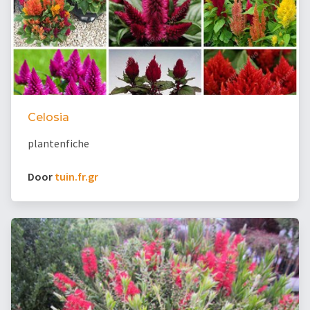
Celosia
plantenfiche
Door
tuin.fr.gr