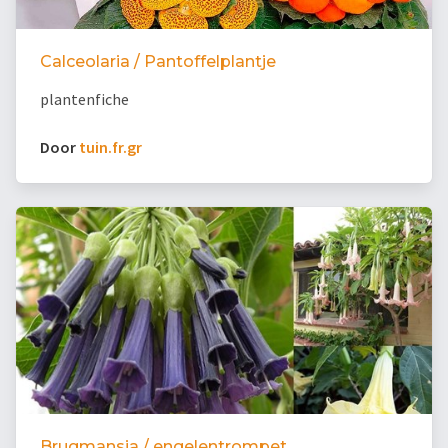
Calceolaria / Pantoffelplantje
plantenfiche
Door
tuin.fr.gr
Brugmansia / engelentrompet