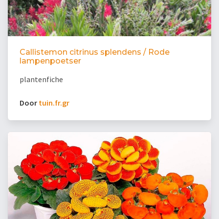
Callistemon citrinus splendens / Rode
lampenpoetser
plantenfiche
Door
tuin.fr.gr