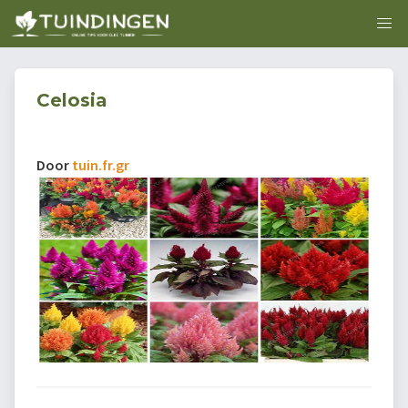
Celosia
Door
tuin.fr.gr