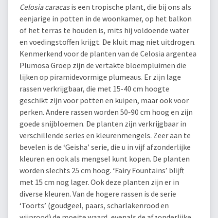
Celosia caracas
is een tropische plant, die bij ons als
eenjarige in potten in de woonkamer, op het balkon
of het terras te houden is, mits hij voldoende water
en voedingstoffen krijgt. De kluit mag niet uitdrogen.
Kenmerkend voor de planten van de Celosia argentea
Plumosa Groep zijn de vertakte bloempluimen die
lijken op piramidevormige plumeaus. Er zijn lage
rassen verkrijgbaar, die met 15-40 cm hoogte
geschikt zijn voor potten en kuipen, maar ook voor
perken. Andere rassen worden 50-90 cm hoog en zijn
goede snijbloemen. De planten zijn verkrijgbaar in
verschillende series en kleurenmengels. Zeer aan te
bevelen is de ‘Geisha’ serie, die u in vijf afzonderlijke
kleuren en ook als mengsel kunt kopen. De planten
worden slechts 25 cm hoog. ‘Fairy Fountains’ blijft
met 15 cm nog lager. Ook deze planten zijn er in
diverse kleuren. Van de hogere rassen is de serie
‘Toorts’ (goudgeel, paars, scharlakenrood en
wijnrood) de moeite waard, evenals de afzonderlijke