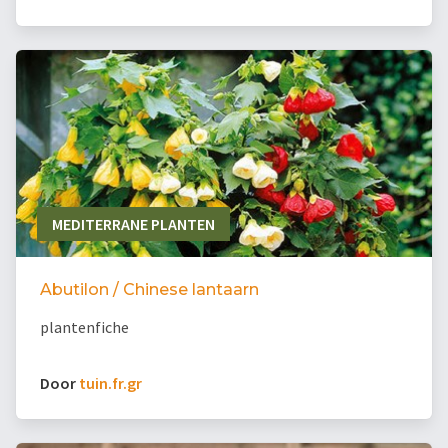
MEDITERRANE PLANTEN
Abutilon / Chinese lantaarn
plantenfiche
Door
tuin.fr.gr