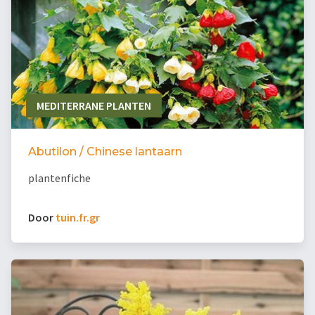
MEDITERRANE PLANTEN
Abutilon / Chinese lantaarn
plantenfiche
Door
tuin.fr.gr