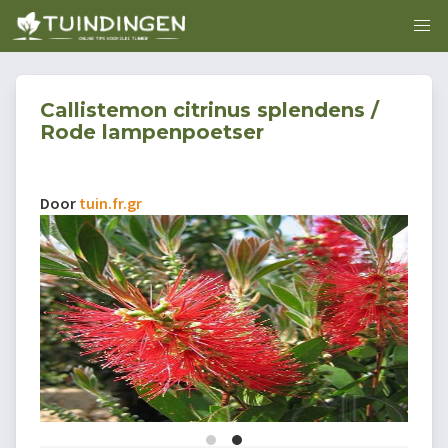
Callistemon citrinus splendens /
Rode lampenpoetser
Door
tuin.fr.gr