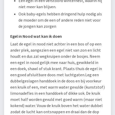
Een egel in een verstoord winternest, waarin hij
niet meer kan blijven.
Ook baby-egels hebben dringend hulp nodig als
de moeder om de een of andere reden niet voor
de jongen kan zorgen
Egel in Nood wat kan ik doen
Laat de egel in nood niet achter in een bos of op een
ander plek, aangezien een egel niet van zon en licht
houdt en dus zal wegkruipen onder de bosjes. Neem
een egel in nood gelijk mee naar huis, gewikkeld in
een doek, shawl of stuk krant. Plaats thuis de egel in
een goed afsluitbare doos met luchtgaten.Leg een
dubbelgeslagen handdoek in de doos en bij voorkeur
een kruik of een, met warm water gevulde (kunststof)
limonadefles in een handdoek of dikke sok. De kruik
moet half worden gevuld met goed warm (maar niet
kokend) water. Vouw de kruik boven het water dubbel
zodat de lucht kan ontsnappen en draai dan de dop