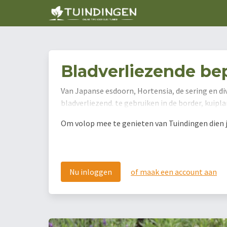
Bladverliezende be
Van Japanse esdoorn, Hortensia, de sering en di
bladverliezend. te gebruiken in de border, kuip
Om volop mee te genieten van Tuindingen dien je 
Nu inloggen
of maak een account aan