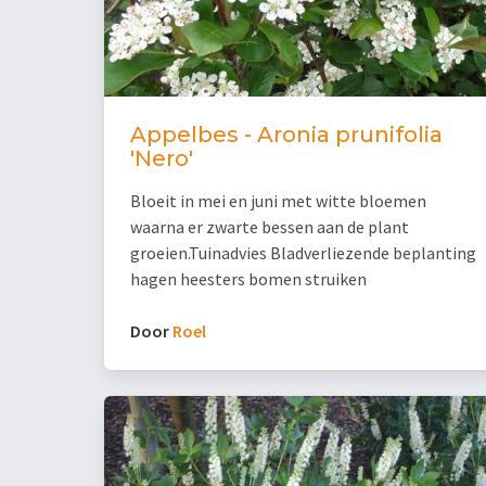
Appelbes - Aronia prunifolia
'Nero'
Bloeit in mei en juni met witte bloemen
waarna er zwarte bessen aan de plant
groeien.Tuinadvies Bladverliezende beplanting
hagen heesters bomen struiken
Door
Roel