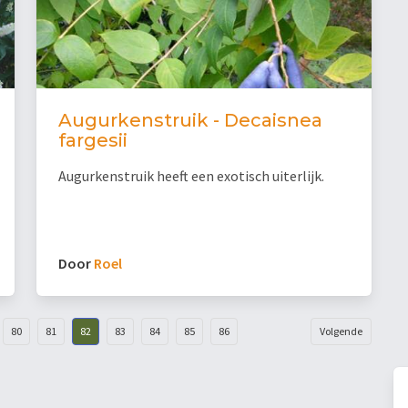
Augurkenstruik - Decaisnea
fargesii
Augurkenstruik heeft een exotisch uiterlijk.
Door
Roel
80
81
82
83
84
85
86
Volgende