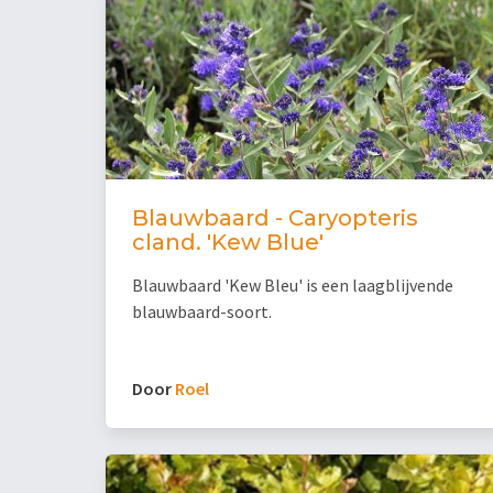
Blauwbaard - Caryopteris
cland. 'Kew Blue'
Blauwbaard 'Kew Bleu' is een laagblijvende
blauwbaard-soort.
Door
Roel