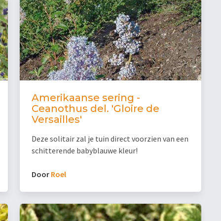
Amerikaanse sering -
Ceanothus del. 'Gloire de
Versailles'
Deze solitair zal je tuin direct voorzien van een
schitterende babyblauwe kleur!
Door
Roel