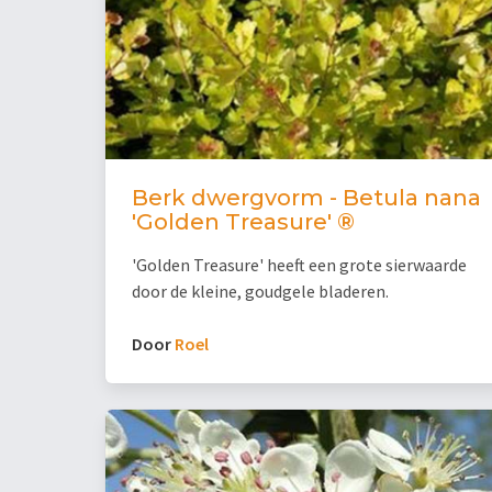
Berk dwergvorm - Betula nana
'Golden Treasure' ®
'Golden Treasure' heeft een grote sierwaarde
door de kleine, goudgele bladeren.
Door
Roel