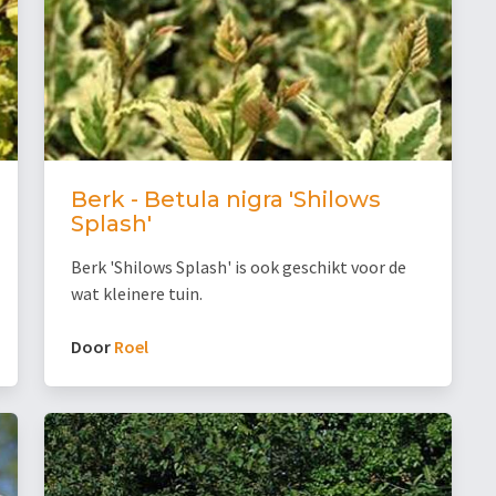
Berk - Betula nigra 'Shilows
Splash'
Berk 'Shilows Splash' is ook geschikt voor de
wat kleinere tuin.
Door
Roel