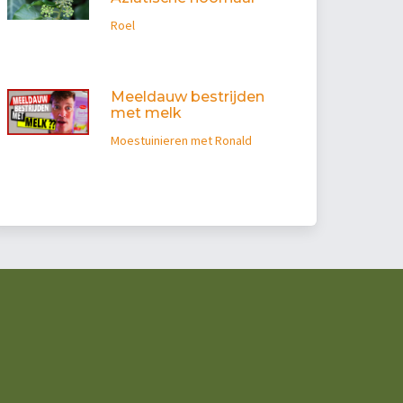
Roel
Meeldauw bestrijden
met melk
Moestuinieren met Ronald