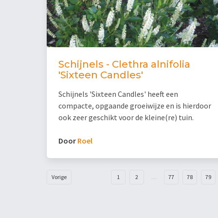
Schijnels - Clethra alnifolia
'Sixteen Candles'
Schijnels 'Sixteen Candles' heeft een
compacte, opgaande groeiwijze en is hierdoor
ook zeer geschikt voor de kleine(re) tuin.
Door
Roel
Vorige
1
2
…
77
78
79