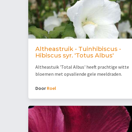
Altheastruik - Tuinhibiscus -
Hibiscus syr. 'Totus Albus'
Altheastuik 'Total Albus' heeft prachtige witte
bloemen met opvallende gele meeldraden.
Door
Roel