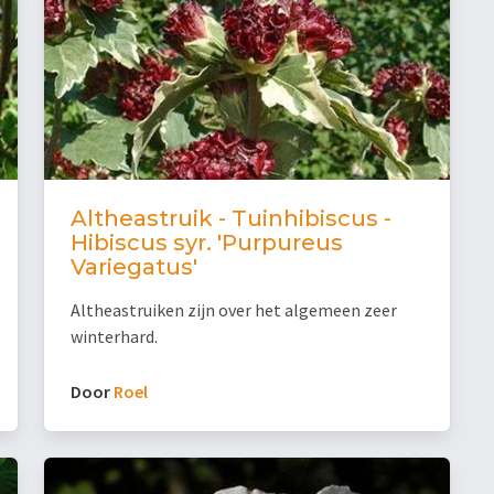
Altheastruik - Tuinhibiscus -
Hibiscus syr. 'Purpureus
Variegatus'
Altheastruiken zijn over het algemeen zeer
winterhard.
Door
Roel