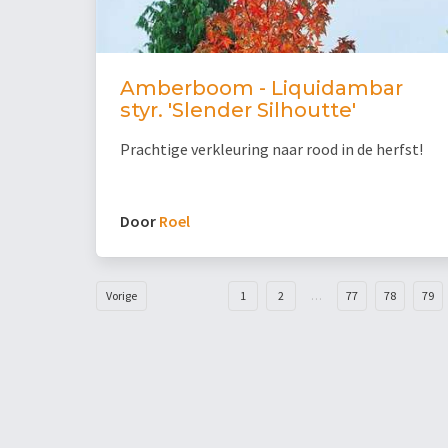
Amberboom - Liquidambar
styr. 'Slender Silhoutte'
Prachtige verkleuring naar rood in de herfst!
Door
Roel
Vorige
1
2
…
77
78
79