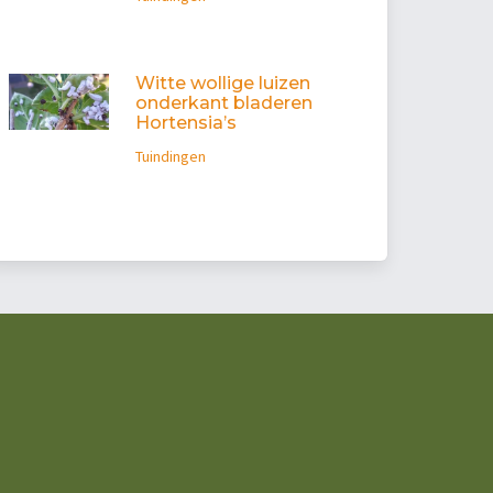
Witte wollige luizen
onderkant bladeren
Hortensia’s
Tuindingen