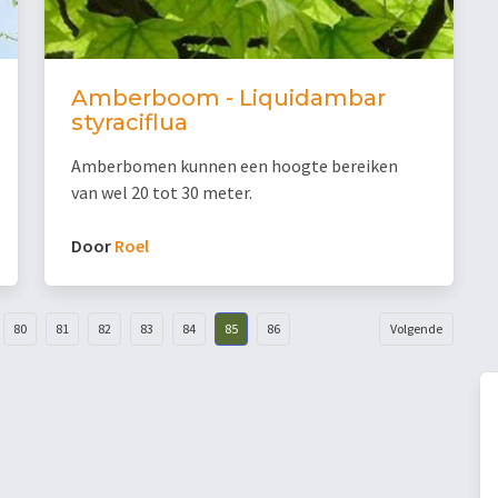
Amberboom - Liquidambar
styraciflua
Amberbomen kunnen een hoogte bereiken
van wel 20 tot 30 meter.
Door
Roel
80
81
82
83
84
85
86
Volgende