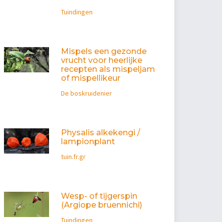
Tuindingen
Mispels een gezonde
vrucht voor heerlijke
recepten als mispeljam
of mispellikeur
De boskruidenier
Physalis alkekengi /
lampionplant
tuin.fr.gr
Wesp- of tijgerspin
(Argiope bruennichi)
Tuindingen