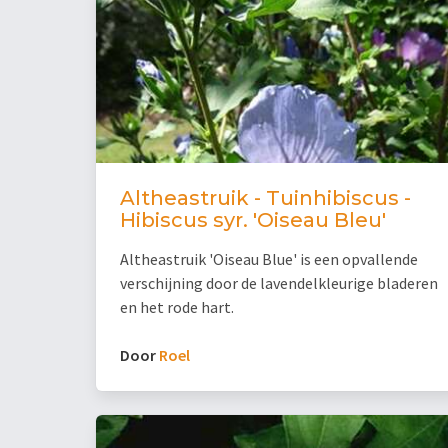
Altheastruik - Tuinhibiscus -
Hibiscus syr. 'Oiseau Bleu'
Altheastruik 'Oiseau Blue' is een opvallende
verschijning door de lavendelkleurige bladeren
en het rode hart.
Door
Roel