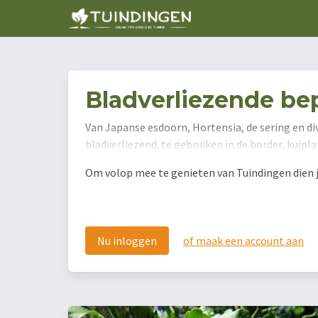
Bladverliezende be
Van Japanse esdoorn, Hortensia, de sering en di
bladverliezend. te gebruiken in de border, kuip
Om volop mee te genieten van Tuindingen dien je 
Nu inloggen
of maak een account aan