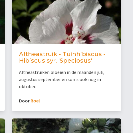
Altheastruik - Tuinhibiscus -
Hibiscus syr. 'Speciosus'
Altheastruiken bloeien in de maanden juli,
augustus september en soms ook nog in
oktober.
Door
Roel