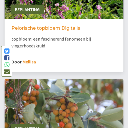
BEPLANTING
Pelorische topbloem Digitalis
topbloem: een fascinerend fenomeen bij
vingerhoedskruid
Door
Mellisa