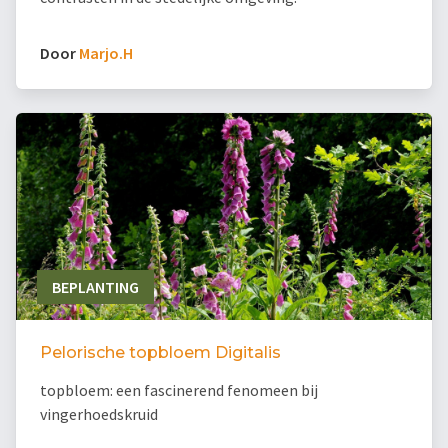
Door
Marjo.H
BEPLANTING
Pelorische topbloem Digitalis
topbloem: een fascinerend fenomeen bij
vingerhoedskruid