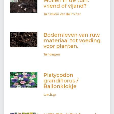
Mollen in de tuin:
vriend of vijand?
Tuinstudio Van de Polder
Bodemleven van ruw
materiaal tot voeding
voor planten.
Tuindingen
Platycodon
grandiflorus /
Ballonklokje
tuin.fr.gr