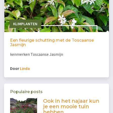
KLIMPLANTEN
Een fleurige schutting met de Toscaanse
Jasmijn
kenmerken Toscaanse Jasmijn
Door
Linda
Populaire posts
Ook in het najaar kun
je een mooie tuin
hebben