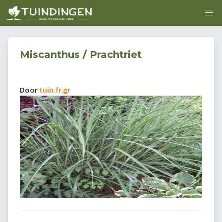
Miscanthus / Prachtriet
Door
tuin.fr.gr