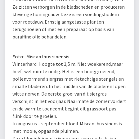
Ze zitten verborgen in de bladscheden en produceren
kleverige honingdauw. Deze is een voedingsbodem
voor roetdauw. Ernstig aangetaste planten
terugsnoeien of met een preparaat op basis van
paraffine olie behandelen.
Foto: Miscanthus sinensis
Winterhard. Hoogte tot 1,5 m. Niet woekerend,maar
heeft wel ruimte nodig. Het is een hooggroeiend,
pollenvormend siergras met rietachtige stengels en
smalle bladeren. In het midden van de bladeren lopen
witte nerven. De eerste groei van dit siergras
verschijnt in het voorjaar. Naarmate de zomer vordert
en de warmte toeneemt begint dit grassoort pas
flink door te groeien.
In augustus – september bloeit Miscanthus sinensis
met mooie, opgaande pluimen.
Deze bloeipluimen krijgen eerst een roodachtige,