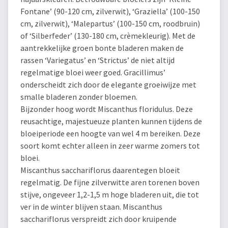
Fontane’ (90-120 cm, zilverwit), ‘Graziella’ (100-150
cm, zilverwit), ‘Malepartus’ (100-150 cm, roodbruin)
of ‘Silberfeder’ (130-180 cm, crèmekleurig). Met de
aantrekkelijke groen bonte bladeren maken de
rassen ‘Variegatus’ en ‘Strictus’ de niet altijd
regelmatige bloei weer goed. Gracillimus’
onderscheidt zich door de elegante groeiwijze met
smalle bladeren zonder bloemen.
Bijzonder hoog wordt Miscanthus floridulus. Deze
reusachtige, majestueuze planten kunnen tijdens de
bloeiperiode een hoogte van wel 4 m bereiken. Deze
soort komt echter alleen in zeer warme zomers tot
bloei.
Miscanthus sacchariflorus daarentegen bloeit
regelmatig. De fijne zilverwitte aren torenen boven
stijve, ongeveer 1,2-1,5 m hoge bladeren uit, die tot
ver in de winter blijven staan. Miscanthus
sacchariflorus verspreidt zich door kruipende