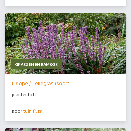
GRASSEN EN BAMBOE
Liriope / Leliegras (soort)
plantenfiche
Door
tuin.fr.gr