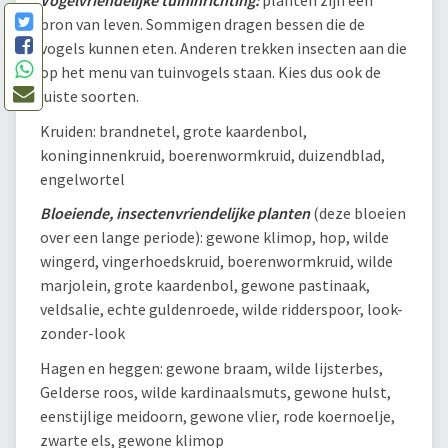
Vogelvriendelijke tuininrichting:
planten zijn een
bron van leven. Sommigen dragen bessen die de
vogels kunnen eten. Anderen trekken insecten aan die
op het menu van tuinvogels staan. Kies dus ook de
juiste soorten.
Kruiden: brandnetel, grote kaardenbol,
koninginnenkruid, boerenwormkruid, duizendblad,
engelwortel
Bloeiende, insectenvriendelijke planten
(deze bloeien
over een lange periode): gewone klimop, hop, wilde
wingerd, vingerhoedskruid, boerenwormkruid, wilde
marjolein, grote kaardenbol, gewone pastinaak,
veldsalie, echte guldenroede, wilde ridderspoor, look-
zonder-look
Hagen en heggen: gewone braam, wilde lijsterbes,
Gelderse roos, wilde kardinaalsmuts, gewone hulst,
eenstijlige meidoorn, gewone vlier, rode koernoelje,
zwarte els, gewone klimop