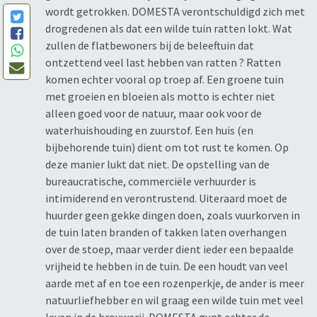
wordt getrokken. DOMESTA verontschuldigd zich met
drogredenen als dat een wilde tuin ratten lokt. Wat
zullen de flatbewoners bij de beleeftuin dat
ontzettend veel last hebben van ratten ? Ratten
komen echter vooral op troep af. Een groene tuin
met groeien en bloeien als motto is echter niet
alleen goed voor de natuur, maar ook voor de
waterhuishouding en zuurstof. Een huis (en
bijbehorende tuin) dient om tot rust te komen. Op
deze manier lukt dat niet. De opstelling van de
bureaucratische, commerciële verhuurder is
intimiderend en verontrustend. Uiteraard moet de
huurder geen gekke dingen doen, zoals vuurkorven in
de tuin laten branden of takken laten overhangen
over de stoep, maar verder dient ieder een bepaalde
vrijheid te hebben in de tuin. De een houdt van veel
aarde met af en toe een rozenperkje, de ander is meer
natuurliefhebber en wil graag een wilde tuin met veel