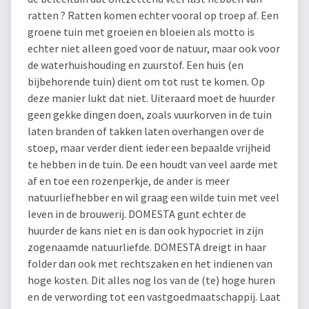
ratten ? Ratten komen echter vooral op troep af. Een
groene tuin met groeien en bloeien als motto is
echter niet alleen goed voor de natuur, maar ook voor
de waterhuishouding en zuurstof. Een huis (en
bijbehorende tuin) dient om tot rust te komen. Op
deze manier lukt dat niet. Uiteraard moet de huurder
geen gekke dingen doen, zoals vuurkorven in de tuin
laten branden of takken laten overhangen over de
stoep, maar verder dient ieder een bepaalde vrijheid
te hebben in de tuin. De een houdt van veel aarde met
af en toe een rozenperkje, de ander is meer
natuurliefhebber en wil graag een wilde tuin met veel
leven in de brouwerij. DOMESTA gunt echter de
huurder de kans niet en is dan ook hypocriet in zijn
zogenaamde natuurliefde. DOMESTA dreigt in haar
folder dan ook met rechtszaken en het indienen van
hoge kosten. Dit alles nog los van de (te) hoge huren
en de verwording tot een vastgoedmaatschappij. Laat