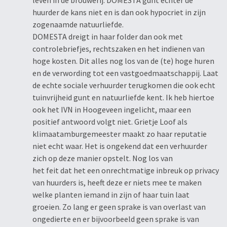
leven in de brouwerij. DOMESTA gunt echter de
huurder de kans niet en is dan ook hypocriet in zijn
zogenaamde natuurliefde.
DOMESTA dreigt in haar folder dan ook met
controlebriefjes, rechtszaken en het indienen van
hoge kosten. Dit alles nog los van de (te) hoge huren
en de verwording tot een vastgoedmaatschappij. Laat
de echte sociale verhuurder terugkomen die ook echt
tuinvrijheid gunt en natuurliefde kent. Ik heb hiertoe
ook het IVN in Hoogeveen ingelicht, maar een
positief antwoord volgt niet. Grietje Loof als
klimaatamburgemeester maakt zo haar reputatie
niet echt waar. Het is ongekend dat een verhuurder
zich op deze manier opstelt. Nog los van
het feit dat het een onrechtmatige inbreuk op privacy
van huurders is, heeft deze er niets mee te maken
welke planten iemand in zijn of haar tuin laat
groeien. Zo lang er geen sprake is van overlast van
ongedierte en er bijvoorbeeld geen sprake is van