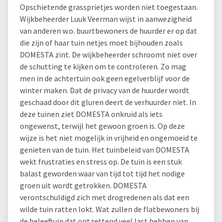
Opschietende grassprietjes worden niet toegestaan.
Wijkbeheerder Luuk Veerman wijst in aanwezigheid
van anderen w.o. buurtbewoners de huurder er op dat
die zijn of haar tuin netjes moet bijhouden zoals
DOMESTA zint. De wijkbeheerder schroomt niet over
de schutting te kijken om te controleren. Zo mag
men in de achtertuin ook geen egelverblijf voor de
winter maken. Dat de privacy van de huurder wordt
geschaad door dit gluren deert de verhuurder niet. In
deze tuinen ziet DOMESTA onkruid als iets
ongewenst, terwijl het gewoon groen is. Op deze
wijze is het niet mogelijk in vrijheid en ongemoeid te
genieten van de tuin. Het tuinbeleid van DOMESTA
wekt frustraties en stress op. De tuin is een stuk
balast geworden waar van tijd tot tijd het nodige
groen uit wordt getrokken. DOMESTA
verontschuldigd zich met drogredenen als dat een
wilde tuin ratten lokt. Wat zullen de flatbewoners bij
de beleeftuin dat ontzettend veel last hebben van