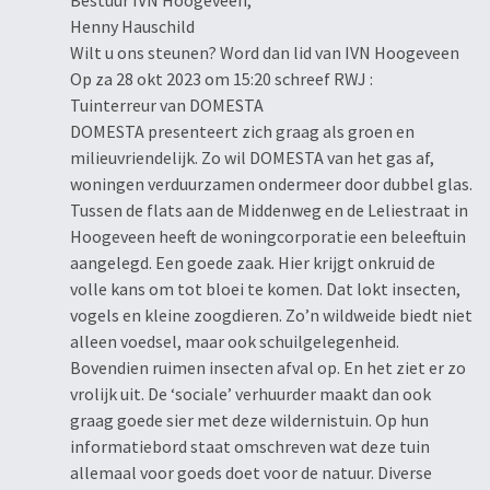
Bestuur IVN Hoogeveen,
Henny Hauschild
Wilt u ons steunen? Word dan lid van IVN Hoogeveen
Op za 28 okt 2023 om 15:20 schreef RWJ :
Tuinterreur van DOMESTA
DOMESTA presenteert zich graag als groen en
milieuvriendelijk. Zo wil DOMESTA van het gas af,
woningen verduurzamen ondermeer door dubbel glas.
Tussen de flats aan de Middenweg en de Leliestraat in
Hoogeveen heeft de woningcorporatie een beleeftuin
aangelegd. Een goede zaak. Hier krijgt onkruid de
volle kans om tot bloei te komen. Dat lokt insecten,
vogels en kleine zoogdieren. Zo’n wildweide biedt niet
alleen voedsel, maar ook schuilgelegenheid.
Bovendien ruimen insecten afval op. En het ziet er zo
vrolijk uit. De ‘sociale’ verhuurder maakt dan ook
graag goede sier met deze wildernistuin. Op hun
informatiebord staat omschreven wat deze tuin
allemaal voor goeds doet voor de natuur. Diverse