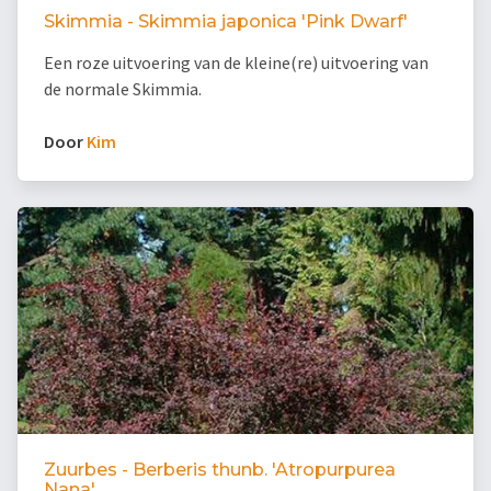
Skimmia - Skimmia japonica 'Pink Dwarf'
Een roze uitvoering van de kleine(re) uitvoering van
de normale Skimmia.
Door
Kim
Zuurbes - Berberis thunb. 'Atropurpurea
Nana'