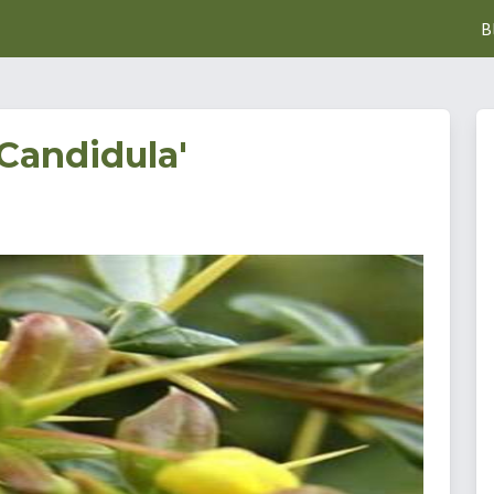
B
'Candidula'