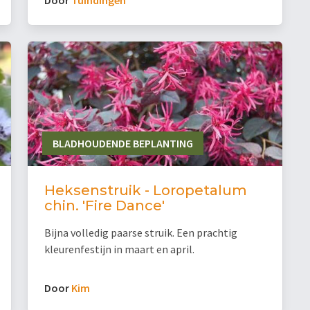
BLADHOUDENDE BEPLANTING
Heksenstruik - Loropetalum
chin. 'Fire Dance'
Bijna volledig paarse struik. Een prachtig
kleurenfestijn in maart en april.
Door
Kim