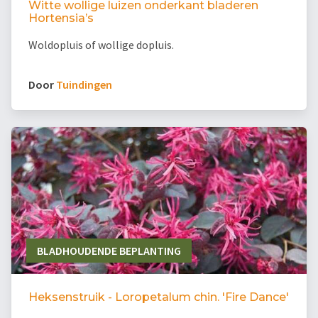
Witte wollige luizen onderkant bladeren
Hortensia’s
Woldopluis of wollige dopluis.
Door
Tuindingen
BLADHOUDENDE BEPLANTING
Heksenstruik - Loropetalum chin. 'Fire Dance'