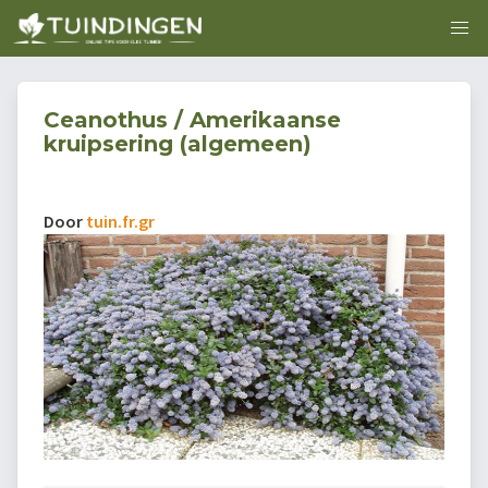
Ceanothus / Amerikaanse
kruipsering (algemeen)
Door
tuin.fr.gr