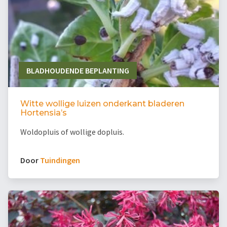
BLADHOUDENDE BEPLANTING
Witte wollige luizen onderkant bladeren
Hortensia’s
Woldopluis of wollige dopluis.
Door
Tuindingen