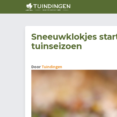
Sneeuwklokjes star
tuinseizoen
Door
Tuindingen