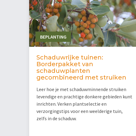
BEPLANTING
Schaduwrijke tuinen:
Borderpakket van
schaduwplanten
gecombineerd met struiken
Leer hoe je met schaduwminnende struiken
levendige en prachtige donkere gebieden kunt
inrichten. Verken plantselectie en
verzorgingstips voor een weelderige tuin,
zelfs in de schaduw.