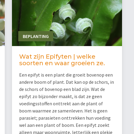
BEPLANTING
Wat zijn Epifyten | welke
soorten en waar groeien ze.
Een epifyt is een plant die groeit bovenop een
andere boom of plant. Dat kan op de schors, in
de schors of bovenop een blad zijn. Wat de
epifyt zo bijzonder maakt, is dat ze geen
voedingsstoffen onttrekt aan de plant of
boom waarmee ze samenleven. Het is geen
parasiet; parasieten onttrekken hun voeding
wel aan een plant of boom. Een epifyt zoekt
alleen maar woonruimte, letterlijk een plekje