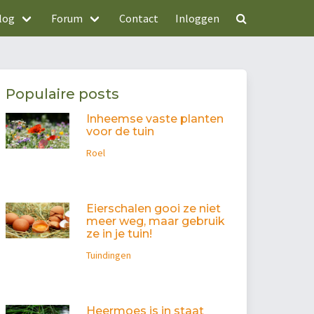
log
Forum
Contact
Inloggen
Populaire posts
Inheemse vaste planten
voor de tuin
Roel
Eierschalen gooi ze niet
meer weg, maar gebruik
ze in je tuin!
Tuindingen
Heermoes is in staat