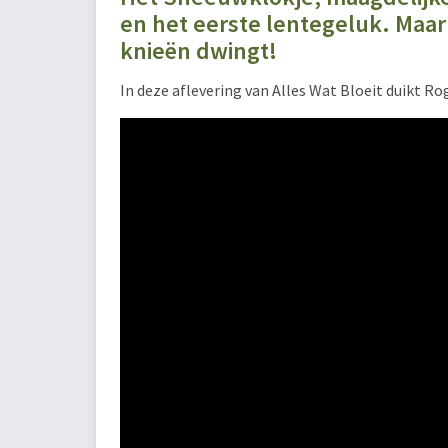
en het eerste lentegeluk. Maa
knieën dwingt!
In deze aflevering van Alles Wat Bloeit duikt Ro