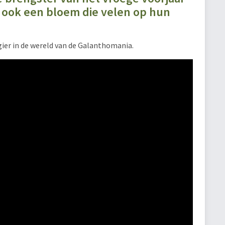
r ook een bloem die velen op hun
gier in de wereld van de Galanthomania.