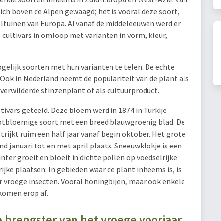
 zich boven de Alpen gewaagd; het is vooral deze soort,
eeltuinen van Europa. Al vanaf de middeleeuwen werd er
cultivars in omloop met varianten in vorm, kleur,
gelijk soorten met hun varianten te telen. De echte
in. Ook in Nederland neemt de populariteit van de plant als
 verwilderde stinzenplant of als cultuurproduct.
tivars geteeld. Deze bloem werd in 1874 in Turkije
ootbloemige soort met een breed blauwgroenig blad. De
strijkt ruim een half jaar vanaf begin oktober. Het grote
d januari tot en met april plaats. Sneeuwklokje is een
inter groeit en bloeit in dichte pollen op voedselrijke
jke plaatsen. In gebieden waar de plant inheems is, is
r vroege insecten. Vooral honingbijen, maar ook enkele
komen erop af.
 brengster van het vroege voorjaar