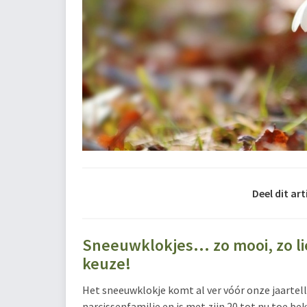
Deel dit art
Sneeuwklokjes... zo mooi, zo lie
keuze!
Het sneeuwklokje komt al ver vóór onze jaartelli
narcissenfamilie en is met zijn 20 tot nu toe b