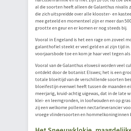
al die soorten heeft alleen de Galanthus nivalis
die zich uitspreidde over alle klooster- en kast
mee geteeld en momenteel zijn er meer dan 500 
grootte en geur en er komen er nog steeds bij.
Vooral in Engeland is het een rage om zoveel mo
galanthofiel steekt er veel geld en al zijn tijd 
voorjaarsbode toe en kom je haar veel tegen als
Vooral van de Galanthus elswesii worden veel cul
ontdekt door de botanist Elswes; het is een gr
totale bloeitijd van de verschillende soorten be
bloeifestijn evenwel heeft tussen de maanden ein
meerjarig, kruid-achtig uigewas, dat in de late w
klei- en leemgronden, in loofwouden en op grasri
zij een welkome pollenen nectarleverancier voo
vroege vlindersoorten en hommelkoninginnen 
Het Sneeuwklokje, maagdelijke