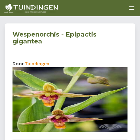
Wespenorchis - Epipactis
gigantea
Door
Tuindingen