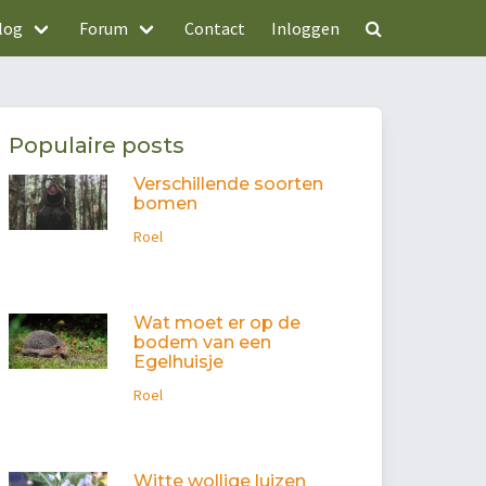
log
Forum
Contact
Inloggen
Populaire posts
Verschillende soorten
bomen
Roel
Wat moet er op de
bodem van een
Egelhuisje
Roel
Witte wollige luizen