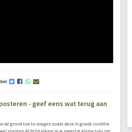
ikel:
steren - geef eens wat terug aan
an de grond toe te voegen zodat deze in goede conditie
veel planten dichtbij elkaar in je meestal kleine tuin zet,