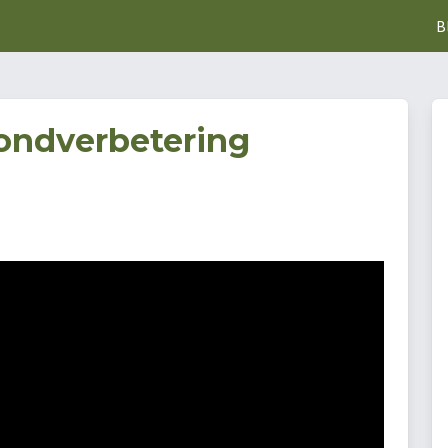
B
ondverbetering