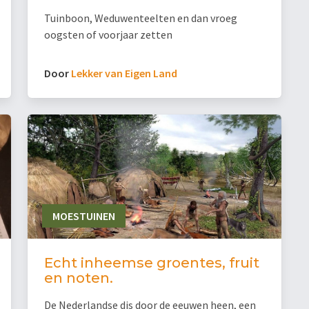
Tuinboon, Weduwenteelten en dan vroeg
oogsten of voorjaar zetten
Door
Lekker van Eigen Land
MOESTUINEN
Echt inheemse groentes, fruit
en noten.
De Nederlandse dis door de eeuwen heen, een