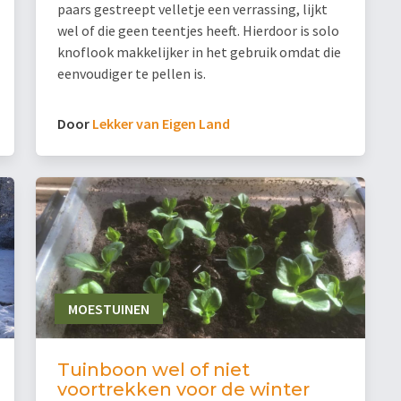
paars gestreept velletje een verrassing, lijkt
wel of die geen teentjes heeft. Hierdoor is solo
knoflook makkelijker in het gebruik omdat die
eenvoudiger te pellen is.
Door
Lekker van Eigen Land
MOESTUINEN
Tuinboon wel of niet
voortrekken voor de winter