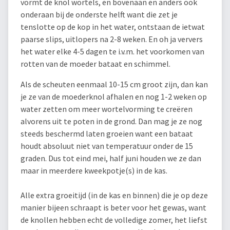
vormt de knol wortels, en bovenaan en anders ook
onderaan bij de onderste helft want die zet je
tenslotte op de kop in het water, ontstaan de ietwat
paarse slips, uitlopers na 2-8 weken. En oh ja ververs
het water elke 4-5 dagen te i.v.m. het voorkomen van
rotten van de moeder bataat en schimmel.
Als de scheuten eenmaal 10-15 cm groot zijn, dan kan
je ze van de moederknol afhalen en nog 1-2 weken op
water zetten om meer wortelvorming te creëren
alvorens uit te poten in de grond. Dan mag je ze nog
steeds beschermd laten groeien want een bataat
houdt absoluut niet van temperatuur onder de 15
graden. Dus tot eind mei, half juni houden we ze dan
maar in meerdere kweekpotje(s) in de kas.
Alle extra groeitijd (in de kas en binnen) die je op deze
manier bijeen schraapt is beter voor het gewas, want
de knollen hebben echt de volledige zomer, het liefst