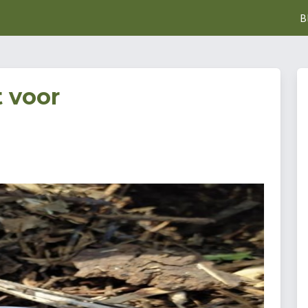
B
 voor