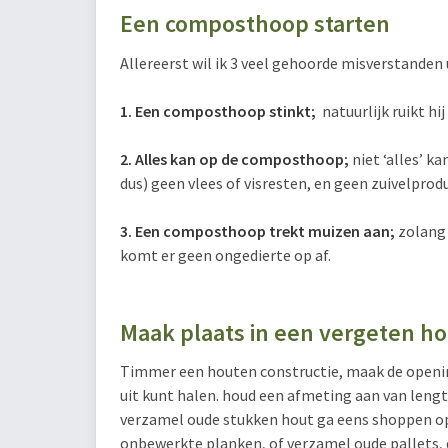
Een composthoop starten
Allereerst wil ik 3 veel gehoorde misverstanden 
1. Een composthoop stinkt;
natuurlijk ruikt h
2. Alles kan op de composthoop;
niet ‘alles’ k
dus) geen vlees of visresten, en geen zuivelprod
3. Een composthoop trekt muizen aan;
zolang 
komt er geen ongedierte op af.
Maak plaats in een vergeten h
Timmer een houten constructie, maak de opening
uit kunt halen. houd een afmeting aan van lengte
verzamel oude stukken hout ga eens shoppen op 
onbewerkte planken, of verzamel oude pallets, 