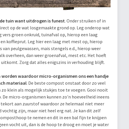
de tuin want uitdrogen is funest
. Onder struiken of in
 direct op de wat losgemaakte grond op. Leg onderop wat
ag vers groen onkruid, tuinafval op, hierop een laag
en koffieprut. Leg hier een laag met mest op, hierop
s van peulgewassen, mais stengels e.d., hierop weer
alk overheen, dan weer groenafval, mest etc. Het hoeft
 uitkomt. Zorg dat alles enigszins in verhouding blijft.
 worden waardoor micro-organismen ons een handje
sch materiaal
. De beste compost onstaat door zo veel
zo klein als mogelijk stukjes toe te voegen. Gooi nooit
p. De micro-organismen kunnen zo'n hoeveelheid ineens
 tekort aan zuurstof waardoor ze helemaal niet meer
ochtig zijn, maar niet heel erg nat. Je kan dit zelf
composthoop te nemen en dit in een bal fijn te knijpen
 geen vocht uit, dan is de hoop te droog en moet je water