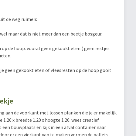
uit de weg ruimen:
ij wel maar dat is niet meer dan een beetje bosgeur.
an op de hoop. vooral geen gekookt eten ( geen restjes
ucten.
je geen gekookt eten of vleesresten op de hoop gooit
oekje
 aan de voorkant met lossen planken die je er makelijk
 1.20 x breedte 1.20 x hoogte 1.20. wees creatief
een bouwplaats en kijk in een afval container naar
door er een vierkant van te maken vormen de pallets