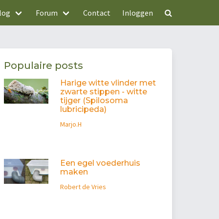
log
Forum
Contact
Inloggen
Populaire posts
Harige witte vlinder met
zwarte stippen - witte
tijger (Spilosoma
lubricipeda)
Marjo.H
Een egel voederhuis
maken
Robert de Vries